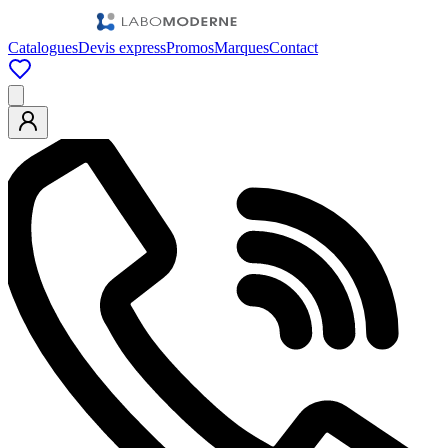
Catalogues
Devis express
Promos
Marques
Contact