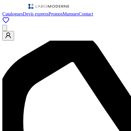
Catalogues
Devis express
Promos
Marques
Contact