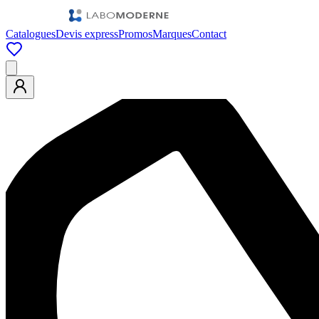
Catalogues
Devis express
Promos
Marques
Contact