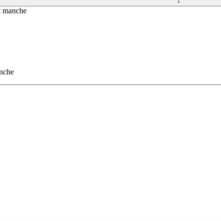
›
ec manche
anche