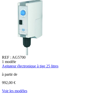
REF :
AG5700
1
modèle
1
Agitateur électronique à tige 25 litres
A
2
à partir de
à
992,00 €
5
Voir les modèles
l
V