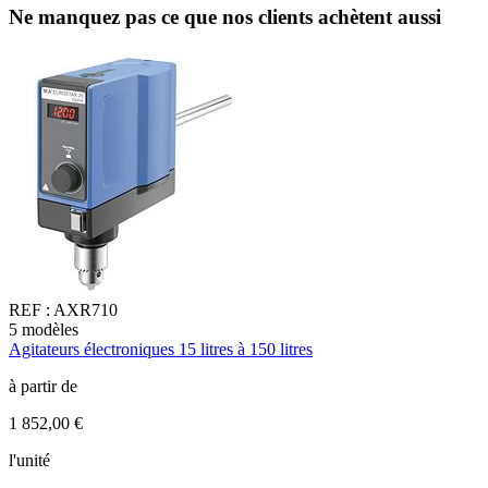
Ne manquez pas ce que nos clients achètent aussi
REF :
AXR710
5
modèles
1
Agitateurs électroniques 15 litres à 150 litres
A
à partir de
à
1 852,00 €
2
l'unité
l