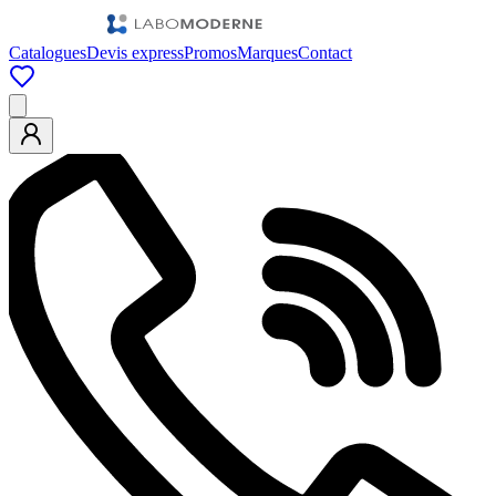
Catalogues
Devis express
Promos
Marques
Contact