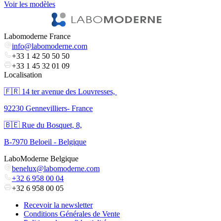
Voir les modèles
V
Labomoderne France
info@labomoderne.com
+33 1 42 50 50 50
+33 1 45 32 01 09
Localisation
🇫🇷 ​14 ter avenue des Louvresses,
92230 Gennevilliers- France
🇧🇪 Rue du Bosquet, 8,
B-7970 Beloeil - Belgique
LaboModerne Belgique
benelux@labomoderne.com
+32 6 958 00 04
+32 6 958 00 05
Recevoir la newsletter
Conditions Générales de Vente