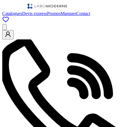
Catalogues
Devis express
Promos
Marques
Contact