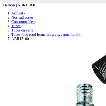
< Retour
|
ABR13100
Accueil
›
Nos catégories
›
Consommables
›
Tubes
›
Tubes en verre
›
Tubes fond rond fermeture à vis, capuchon PP
›
ABR13100