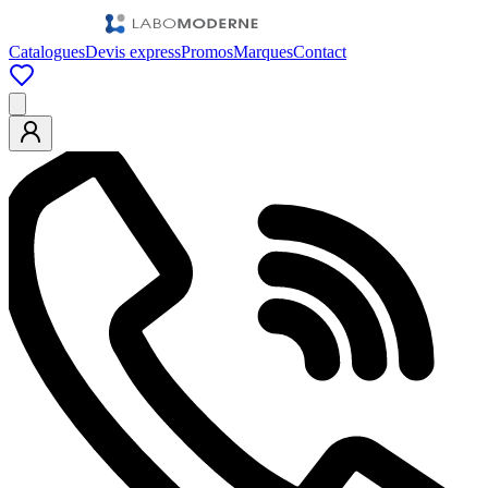
Catalogues
Devis express
Promos
Marques
Contact