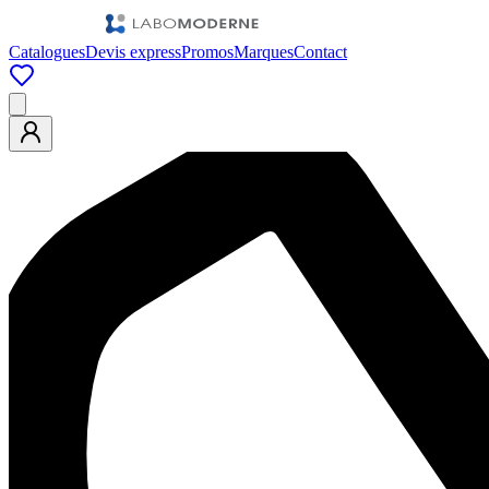
Catalogues
Devis express
Promos
Marques
Contact