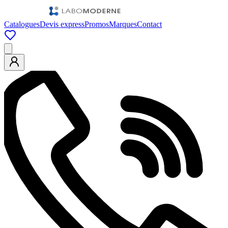
Catalogues
Devis express
Promos
Marques
Contact