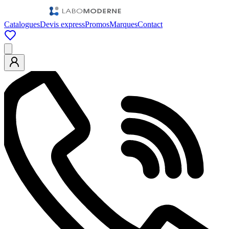
Catalogues
Devis express
Promos
Marques
Contact