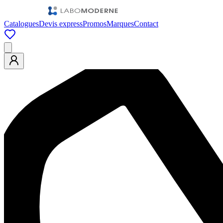
Catalogues
Devis express
Promos
Marques
Contact