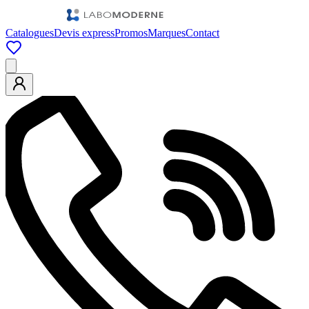
Catalogues
Devis express
Promos
Marques
Contact