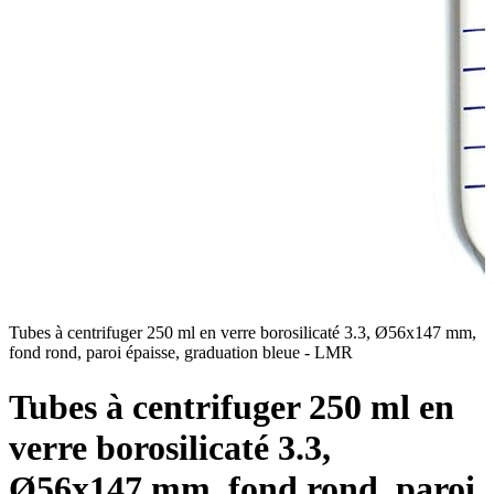
Tubes à centrifuger 250 ml en verre borosilicaté 3.3, Ø56x147 mm,
T
fond rond, paroi épaisse, graduation bleue - LMR
f
Tubes à centrifuger 250 ml en
verre borosilicaté 3.3,
Ø56x147 mm, fond rond, paroi