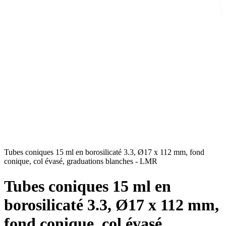
Tubes coniques 15 ml en borosilicaté 3.3, Ø17 x 112 mm, fond
T
conique, col évasé, graduations blanches - LMR
c
Tubes coniques 15 ml en
borosilicaté 3.3, Ø17 x 112 mm,
fond conique, col évasé,