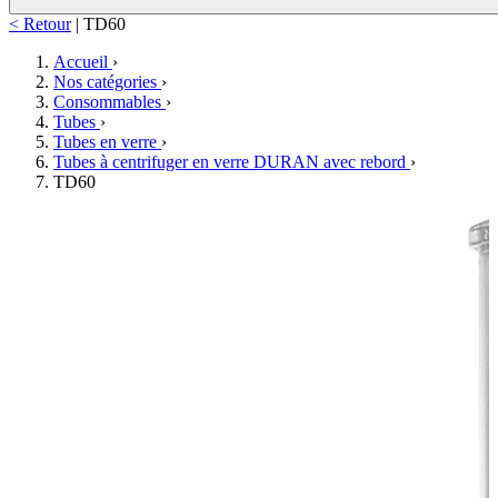
< Retour
|
TD60
Accueil
›
Nos catégories
›
Consommables
›
Tubes
›
Tubes en verre
›
Tubes à centrifuger en verre DURAN avec rebord
›
TD60