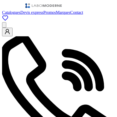
Catalogues
Devis express
Promos
Marques
Contact