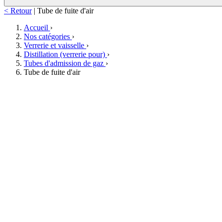
< Retour
|
Tube de fuite d'air
Accueil
›
Nos catégories
›
Verrerie et vaisselle
›
Distillation (verrerie pour)
›
Tubes d'admission de gaz
›
Tube de fuite d'air