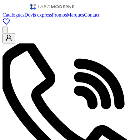
Catalogues
Devis express
Promos
Marques
Contact