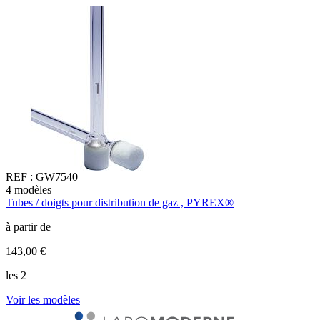
REF :
GW7540
4
modèles
1
Tubes / doigts pour distribution de gaz , PYREX®
A
à partir de
à
143,00 €
2
les 2
l
Voir les modèles
V