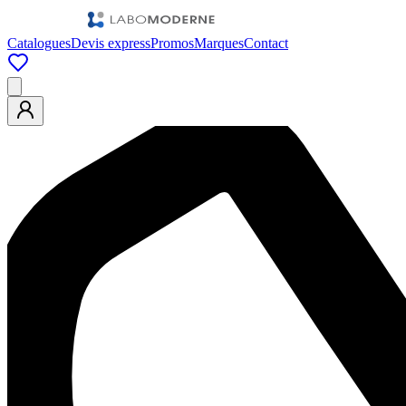
Catalogues
Devis express
Promos
Marques
Contact