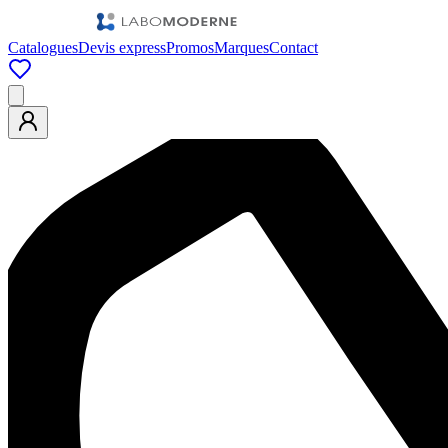
Catalogues
Devis express
Promos
Marques
Contact