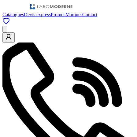
Catalogues
Devis express
Promos
Marques
Contact