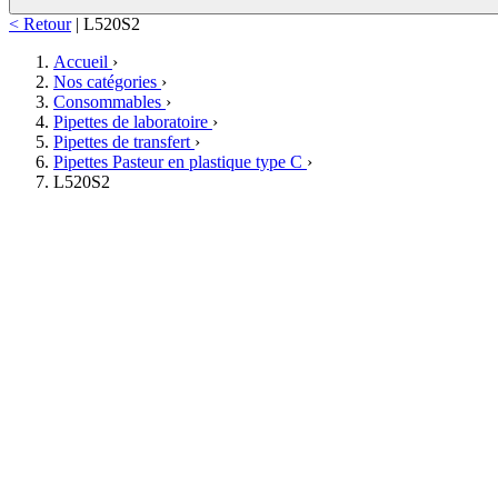
< Retour
|
L520S2
Accueil
›
Nos catégories
›
Consommables
›
Pipettes de laboratoire
›
Pipettes de transfert
›
Pipettes Pasteur en plastique type C
›
L520S2