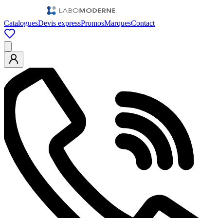
Catalogues
Devis express
Promos
Marques
Contact