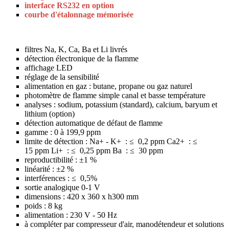
interface RS232 en option
courbe d'étalonnage mémorisée
filtres Na, K, Ca, Ba et Li livrés
détection électronique de la flamme
affichage LED
réglage de la sensibilité
alimentation en gaz : butane, propane ou gaz naturel
photomètre de flamme simple canal et basse température
analyses : sodium, potassium (standard), calcium, baryum et
lithium (option)
détection automatique de défaut de flamme
gamme : 0 à 199,9 ppm
limite de détection : Na+ - K+ : ≤ 0,2 ppm Ca2+ : ≤
15 ppm Li+ : ≤ 0,25 ppm Ba : ≤ 30 ppm
reproductibilité : ±1 %
linéarité : ±2 %
interférences : ≤ 0,5%
sortie analogique 0-1 V
dimensions : 420 x 360 x h300 mm
poids : 8 kg
alimentation : 230 V - 50 Hz
à compléter par compresseur d'air, manodétendeur et solutions