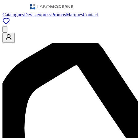
Catalogues
Devis express
Promos
Marques
Contact