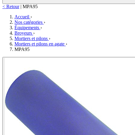
< Retour
|
MPA95
Accueil
›
Nos catégories
›
Équipements
›
Broyeurs
›
Mortiers et pilons
›
Mortiers et pilons en agate
›
MPA95