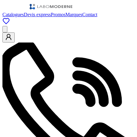
Catalogues
Devis express
Promos
Marques
Contact