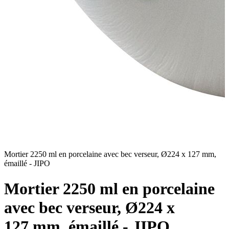
Mortier 2250 ml en porcelaine avec bec verseur, Ø224 x 127 mm,
M
émaillé - JIPO
é
Mortier 2250 ml en porcelaine
avec bec verseur, Ø224 x
127 mm, émaillé - JIPO