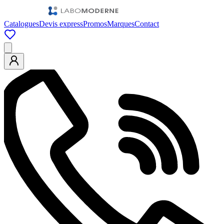
Catalogues
Devis express
Promos
Marques
Contact