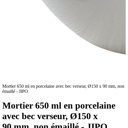
n
Mortier 650 ml en porcelaine avec bec verseur, Ø150 x 90 mm, non
M
émaillé - JIPO
é
Mortier 650 ml en porcelaine
avec bec verseur, Ø150 x
90 mm, non émaillé - JIPO