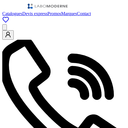
Catalogues
Devis express
Promos
Marques
Contact