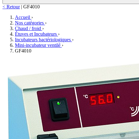
< Retour
|
GF4010
Accueil
›
Nos catégories
›
Chaud / froid
›
Étuves et Incubateurs
›
Incubateurs bactériologiques
›
Mini-incubateur ventilé
›
GF4010