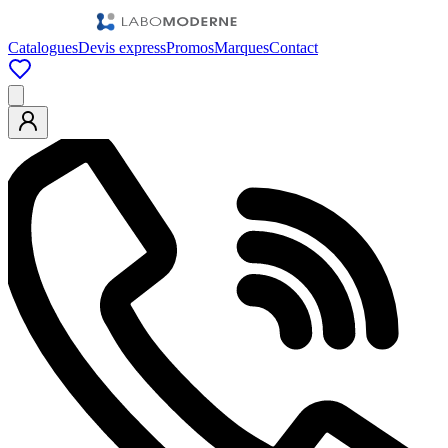
Catalogues
Devis express
Promos
Marques
Contact