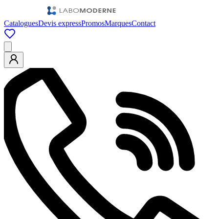
Catalogues
Devis express
Promos
Marques
Contact