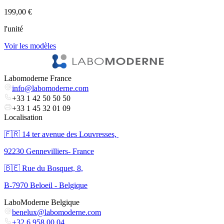
199,00 €
9
l'unité
V
Voir les modèles
Labomoderne France
info@labomoderne.com
+33 1 42 50 50 50
+33 1 45 32 01 09
Localisation
🇫🇷 ​14 ter avenue des Louvresses,
92230 Gennevilliers- France
🇧🇪 Rue du Bosquet, 8,
B-7970 Beloeil - Belgique
LaboModerne Belgique
benelux@labomoderne.com
+32 6 958 00 04