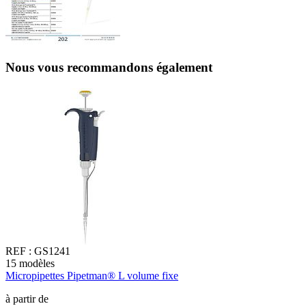
Nous vous recommandons également
REF :
GS1241
15
modèles
1
Micropipettes Pipetman® L volume fixe
M
à partir de
à