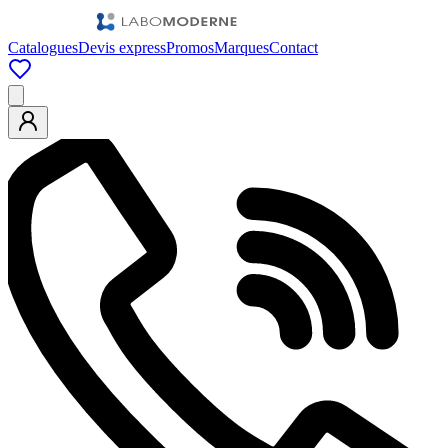
Catalogues
Devis express
Promos
Marques
Contact