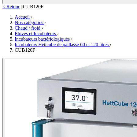
< Retour
|
CUB120F
Accueil
›
Nos catégories
›
Chaud / froid
›
Étuves et Incubateurs
›
Incubateurs bactériologiques
›
Incubateurs Hettcube de paillasse 60 et 120 litres
›
CUB120F