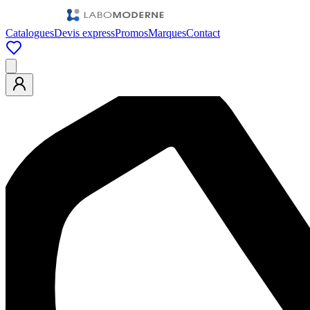
Catalogues
Devis express
Promos
Marques
Contact