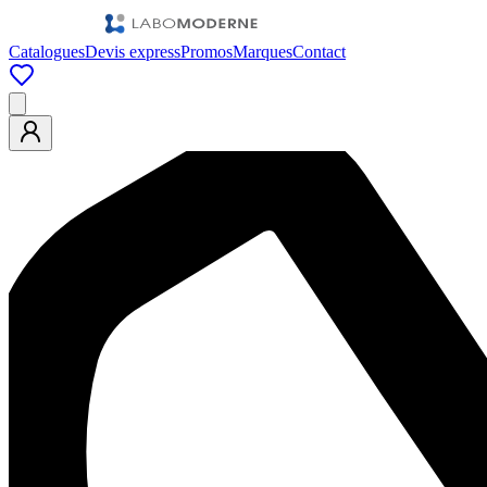
Catalogues
Devis express
Promos
Marques
Contact