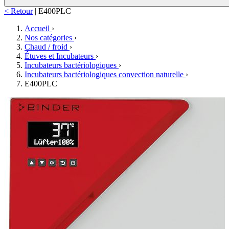
< Retour
|
E400PLC
Accueil
›
Nos catégories
›
Chaud / froid
›
Étuves et Incubateurs
›
Incubateurs bactériologiques
›
Incubateurs bactériologiques convection naturelle
›
E400PLC