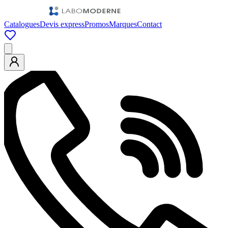
Catalogues
Devis express
Promos
Marques
Contact