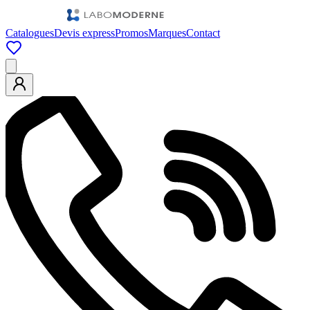
Catalogues
Devis express
Promos
Marques
Contact