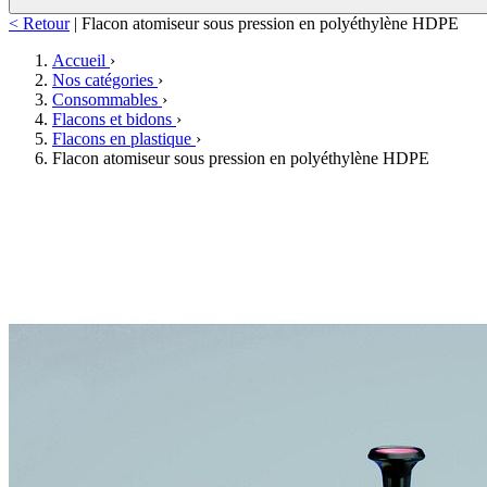
< Retour
|
Flacon atomiseur sous pression en polyéthylène HDPE
Accueil
›
Nos catégories
›
Consommables
›
Flacons et bidons
›
Flacons en plastique
›
Flacon atomiseur sous pression en polyéthylène HDPE