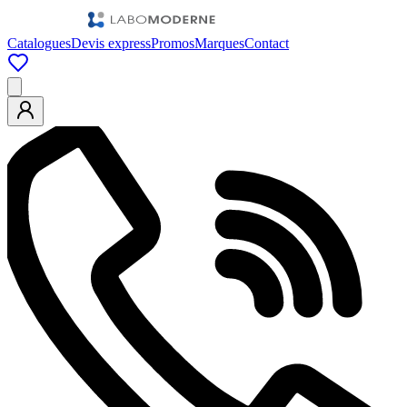
Catalogues
Devis express
Promos
Marques
Contact