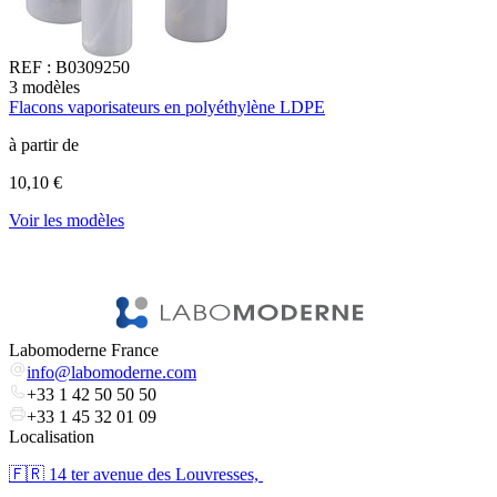
REF :
B0309250
3
modèles
2
Flacons vaporisateurs en polyéthylène LDPE
F
à partir de
à
10,10 €
8
Voir les modèles
l
V
Labomoderne France
info@labomoderne.com
+33 1 42 50 50 50
+33 1 45 32 01 09
Localisation
🇫🇷 ​14 ter avenue des Louvresses,