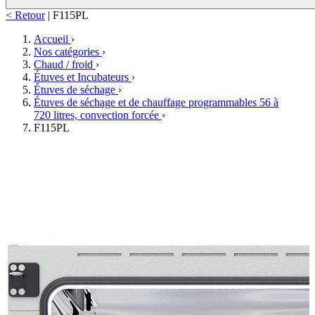
< Retour
|
F115PL
Accueil
›
Nos catégories
›
Chaud / froid
›
Étuves et Incubateurs
›
Étuves de séchage
›
Étuves de séchage et de chauffage programmables 56 à
720 litres, convection forcée
›
F115PL