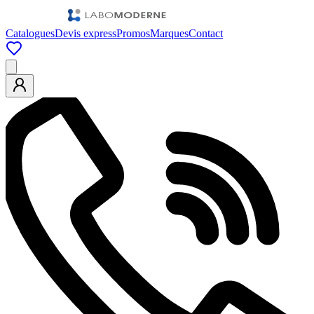
Catalogues
Devis express
Promos
Marques
Contact