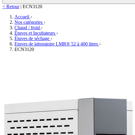
< Retour
|
ECN3120
Accueil
›
Nos catégories
›
Chaud / froid
›
Étuves et Incubateurs
›
Étuves de séchage
›
Etuves de laboratoire LMR® 52 à 400 litres
›
ECN3120