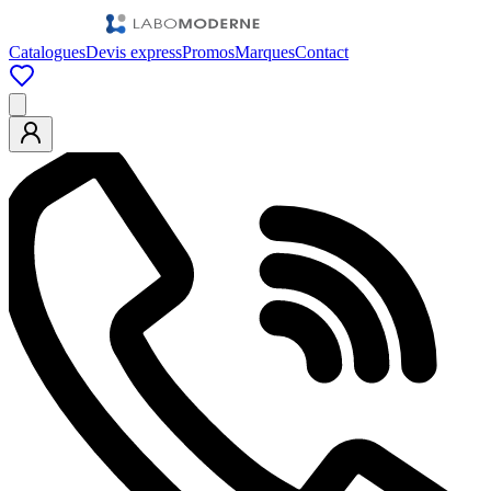
Catalogues
Devis express
Promos
Marques
Contact