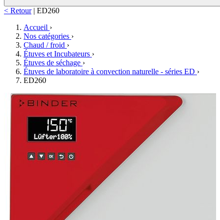
< Retour
|
ED260
Accueil
›
Nos catégories
›
Chaud / froid
›
Étuves et Incubateurs
›
Étuves de séchage
›
Étuves de laboratoire à convection naturelle - séries ED
›
ED260