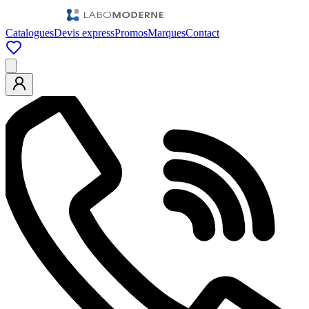
Catalogues
Devis express
Promos
Marques
Contact