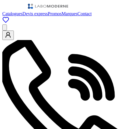
Catalogues
Devis express
Promos
Marques
Contact