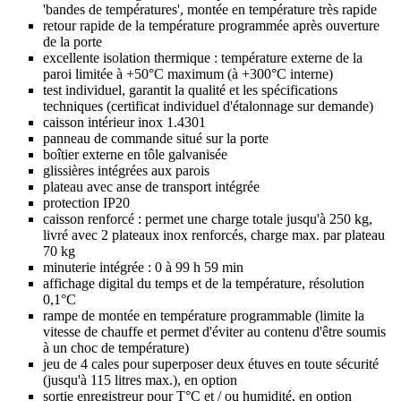
'bandes de températures', montée en température très rapide
retour rapide de la température programmée après ouverture
de la porte
excellente isolation thermique : température externe de la
paroi limitée à +50°C maximum (à +300°C interne)
test individuel, garantit la qualité et les spécifications
techniques (certificat individuel d'étalonnage sur demande)
caisson intérieur inox 1.4301
panneau de commande situé sur la porte
boîtier externe en tôle galvanisée
glissières intégrées aux parois
plateau avec anse de transport intégrée
protection IP20
caisson renforcé : permet une charge totale jusqu'à 250 kg,
livré avec 2 plateaux inox renforcés, charge max. par plateau
70 kg
minuterie intégrée : 0 à 99 h 59 min
affichage digital du temps et de la température, résolution
0,1°C
rampe de montée en température programmable (limite la
vitesse de chauffe et permet d'éviter au contenu d'être soumis
à un choc de température)
jeu de 4 cales pour superposer deux étuves en toute sécurité
(jusqu'à 115 litres max.), en option
sortie enregistreur pour T°C et / ou humidité, en option