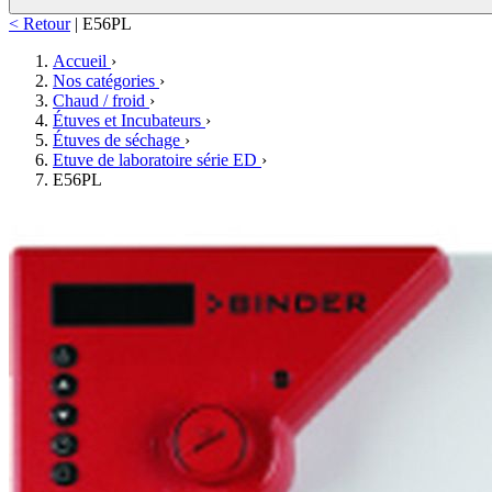
< Retour
|
E56PL
Accueil
›
Nos catégories
›
Chaud / froid
›
Étuves et Incubateurs
›
Étuves de séchage
›
Etuve de laboratoire série ED
›
E56PL