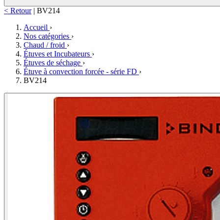
< Retour
|
BV214
Accueil
›
Nos catégories
›
Chaud / froid
›
Étuves et Incubateurs
›
Étuves de séchage
›
Étuve à convection forcée - série FD
›
BV214