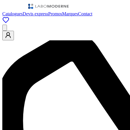
Catalogues
Devis express
Promos
Marques
Contact