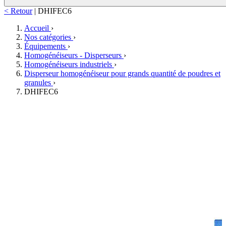
< Retour
|
DHIFEC6
Accueil
›
Nos catégories
›
Équipements
›
Homogénéiseurs - Disperseurs
›
Homogénéiseurs industriels
›
Disperseur homogénéiseur pour grands quantité de poudres et
granules
›
DHIFEC6