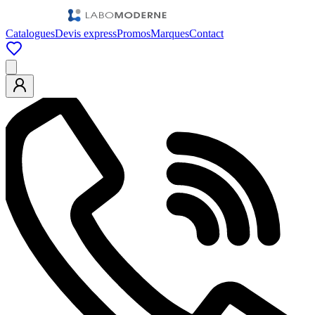
Catalogues
Devis express
Promos
Marques
Contact