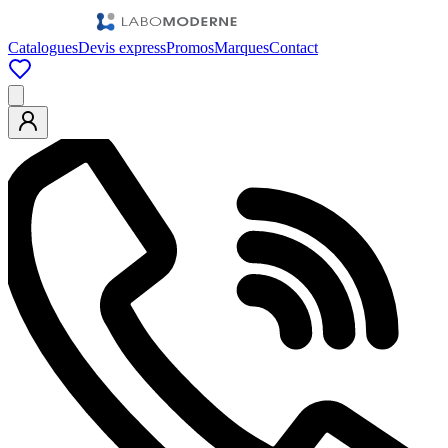
Catalogues
Devis express
Promos
Marques
Contact