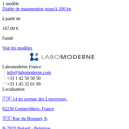
1
modèle
1
Diable de manutention jusqu'à 200 kg
D
à partir de
à
167,00 €
2
l'unité
l
Voir les modèles
V
Labomoderne France
info@labomoderne.com
+33 1 42 50 50 50
+33 1 45 32 01 09
Localisation
🇫🇷 ​14 ter avenue des Louvresses,
92230 Gennevilliers- France
🇧🇪 Rue du Bosquet, 8,
B-7970 Beloeil - Belgique