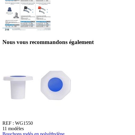
Nous vous recommandons également
REF :
WG1550
11
modèles
1
Bouchons rodés en polyéthylène
B