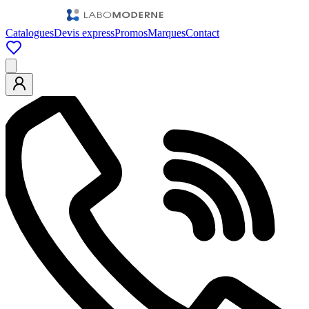
Catalogues
Devis express
Promos
Marques
Contact