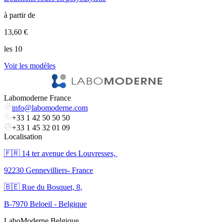
à partir de
à
13,60 €
3
les 10
l
Voir les modèles
V
Labomoderne France
info@labomoderne.com
+33 1 42 50 50 50
+33 1 45 32 01 09
Localisation
🇫🇷 ​14 ter avenue des Louvresses,
92230 Gennevilliers- France
🇧🇪 Rue du Bosquet, 8,
B-7970 Beloeil - Belgique
LaboModerne Belgique