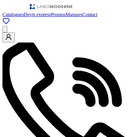
Catalogues
Devis express
Promos
Marques
Contact