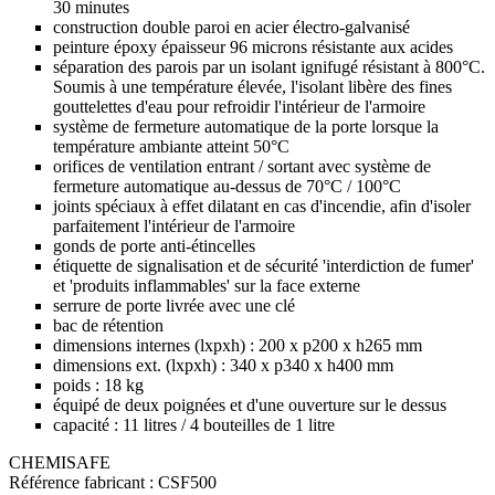
30 minutes
construction double paroi en acier électro-galvanisé
peinture époxy épaisseur 96 microns résistante aux acides
séparation des parois par un isolant ignifugé résistant à 800°C.
Soumis à une température élevée, l'isolant libère des fines
gouttelettes d'eau pour refroidir l'intérieur de l'armoire
système de fermeture automatique de la porte lorsque la
température ambiante atteint 50°C
orifices de ventilation entrant / sortant avec système de
fermeture automatique au-dessus de 70°C / 100°C
joints spéciaux à effet dilatant en cas d'incendie, afin d'isoler
parfaitement l'intérieur de l'armoire
gonds de porte anti-étincelles
étiquette de signalisation et de sécurité 'interdiction de fumer'
et 'produits inflammables' sur la face externe
serrure de porte livrée avec une clé
bac de rétention
dimensions internes (lxpxh) : 200 x p200 x h265 mm
dimensions ext. (lxpxh) : 340 x p340 x h400 mm
poids : 18 kg
équipé de deux poignées et d'une ouverture sur le dessus
capacité : 11 litres / 4 bouteilles de 1 litre
CHEMISAFE
Référence fabricant :
CSF500