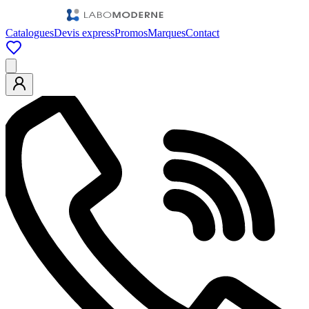
Catalogues
Devis express
Promos
Marques
Contact