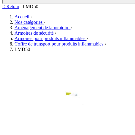
< Retour
|
LMD50
Accueil
›
Nos catégories
›
Aménagement de laboratoire
›
Armoires de sécurité
›
Armoires pour produits inflammables
›
Coffre de transport pour produits inflammables
›
LMD50