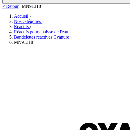
< Retour
|
MN91318
Accueil
›
Nos catégories
›
Réactifs
›
Réactifs pour analyse de l'eau
›
Bandelettes réactives Cyanure
›
MN91318