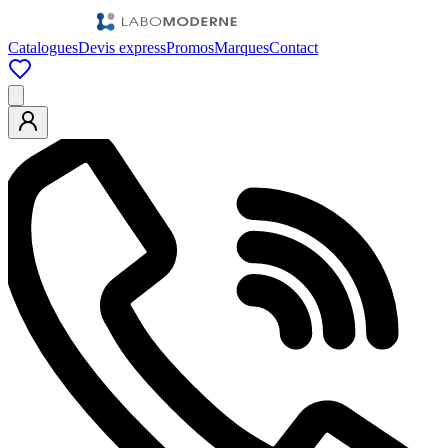
Catalogues
Devis express
Promos
Marques
Contact