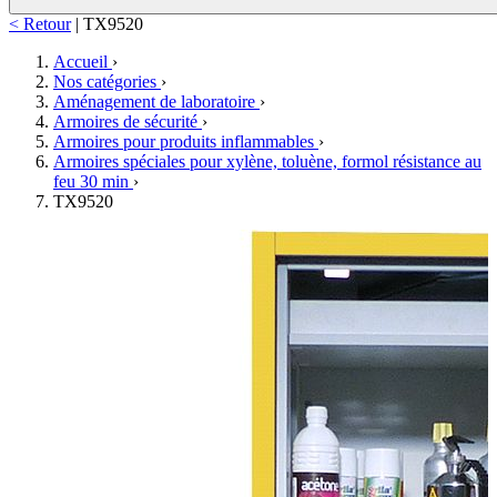
< Retour
|
TX9520
Accueil
›
Nos catégories
›
Aménagement de laboratoire
›
Armoires de sécurité
›
Armoires pour produits inflammables
›
Armoires spéciales pour xylène, toluène, formol résistance au
feu 30 min
›
TX9520