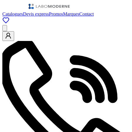
Catalogues
Devis express
Promos
Marques
Contact