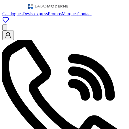
Catalogues
Devis express
Promos
Marques
Contact