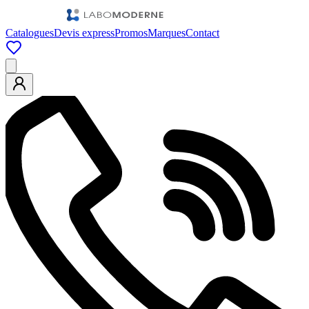
Catalogues
Devis express
Promos
Marques
Contact