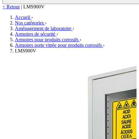
< Retour
|
LMS900V
Accueil
›
Nos catégories
›
Aménagement de laboratoire
›
Armoires de sécurité
›
Armoires pour produits corrosifs
›
Armoires porte vitrée pour produits corrosifs
›
LMS900V