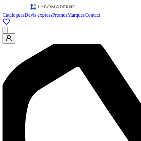
Catalogues
Devis express
Promos
Marques
Contact