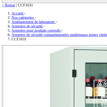
< Retour
|
CCF1631
Accueil
›
Nos catégories
›
Aménagement de laboratoire
›
Armoires de sécurité
›
Armoires pour produits corrosifs
›
Armoires de sécurité compartimentées multirisques portes vitré
CCF1631