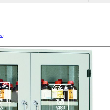
›
es
›