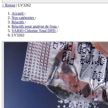
< Retour
|
LV3262
Accueil
›
Nos catégories
›
Réactifs
›
Réactifs pour analyse de l'eau
›
VARIO Chlorine Total DPD
›
LV3262