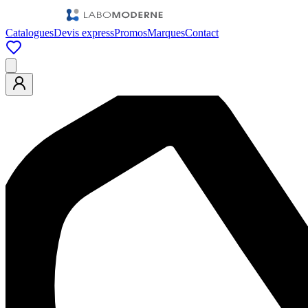
Catalogues
Devis express
Promos
Marques
Contact