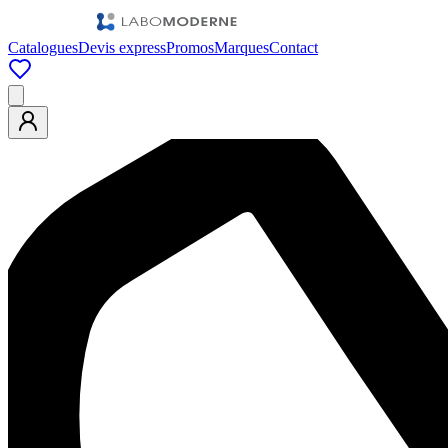
Catalogues
Devis express
Promos
Marques
Contact