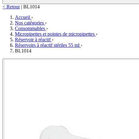
< Retour
|
BL1014
Accueil
›
Nos catégories
›
Consommables
›
Micropipettes et pointes de micropipettes
›
Réservoir à réactif
›
Réservoirs à réactif stériles 55 ml
›
BL1014