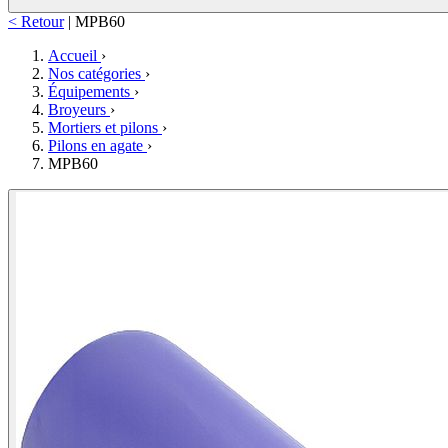
< Retour
|
MPB60
Accueil
›
Nos catégories
›
Équipements
›
Broyeurs
›
Mortiers et pilons
›
Pilons en agate
›
MPB60