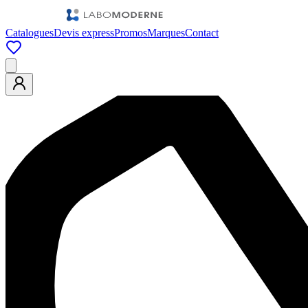
Catalogues
Devis express
Promos
Marques
Contact