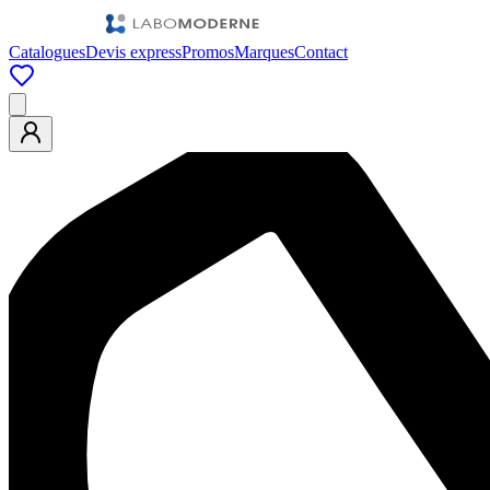
Catalogues
Devis express
Promos
Marques
Contact