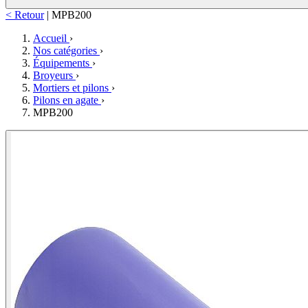
< Retour
|
MPB200
Accueil
›
Nos catégories
›
Équipements
›
Broyeurs
›
Mortiers et pilons
›
Pilons en agate
›
MPB200