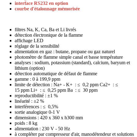
interface RS232 en option
courbe d'étalonnage mémorisée
filtres Na, K, Ca, Ba et Li livrés
détection électronique de la flamme
affichage LED
réglage de la sensibilité
alimentation en gaz : butane, propane ou gaz naturel
photomètre de flamme simple canal et basse température
analyses : sodium, potassium (standard), calcium, baryum et
lithium (option)
détection automatique de défaut de flamme
gamme : 0 à 199,9 ppm
limite de détection : Na+ - K+ : ≤ 0,2 ppm Ca2+ : ≤
15 ppm Li+ : ≤ 0,25 ppm Ba : ≤ 30 ppm
reproductibilité : ±1 %
linéarité : ±2 %
interférences : ≤ 0,5%
sortie analogique 0-1 V
dimensions : 420 x 360 x h300 mm
poids : 8 kg
alimentation : 230 V - 50 Hz
à compléter par compresseur d'air, manodétendeur et solutions