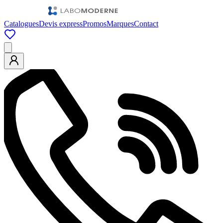
Catalogues
Devis express
Promos
Marques
Contact