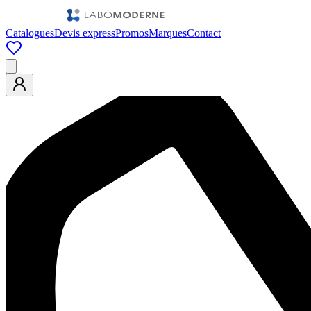
Catalogues
Devis express
Promos
Marques
Contact